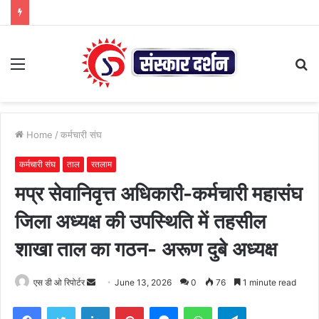
Menu
S
fo
Home
/
कर्मचारी संघ
कर्मचारी संघ
ताल
रतलाम
मप्र सेवानिवृत्त अधिकारी-कर्मचारी महासंघ
जिला अध्यक्ष की उपस्थिति में तहसील
शाखा ताल का गठन- अरूण दुबे अध्यक्ष
Send
एस डी ओ रिपोर्टर
June 13, 2026
0
76
1 minute read
an
Facebook
Twitter
LinkedIn
Pinterest
Messenger
WhatsApp
Telegram
email