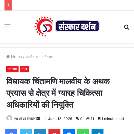
Menu
S
fo
Home
/
उज्जैन संभाग
/
रतलाम
रतलाम
ताल
विधायक चिंतामणि मालवीय के अथक
प्रयास से क्षेत्र में ग्यारह चिकित्सा
अधिकारियों की नियुक्ति
Send
एस डी ओ रिपोर्टर
June 13, 2026
0
11
1 minute read
an
Facebook
Twitter
LinkedIn
Pinterest
Messenger
WhatsApp
Telegram
email