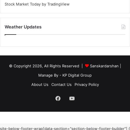
Stock Market Today
by TradingView
Weather Updates
© Copyright 2026, All Rights Reserved |
Sanskardarshan
|
Manage By - KP Digital Group
About Us
Contact Us
Privacy Policy
Facebook
YouTube
site-below-footer-wrap[data-section="section-below-footer-builder"] {