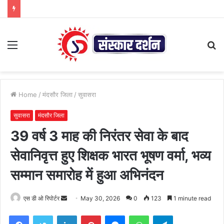
Menu
S
fo
Home
/
मंदसौर जिला
/
सुवासरा
सुवासरा
मंदसौर जिला
39 वर्ष 3 माह की निरंतर सेवा के बाद
सेवानिवृत्त हुए शिक्षक भारत भूषण वर्मा, भव्य
सम्मान समारोह में हुआ अभिनंदन
Send
एस डी ओ रिपोर्टर
May 30, 2026
0
123
1 minute read
an
Facebook
Twitter
LinkedIn
Pinterest
Messenger
WhatsApp
Telegram
email