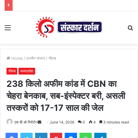
Menu
S
fo
Home
/
उज्जैन संभाग
/
नीमच
नीमच
मध्यप्रदेश
238 किलो अफीम कांड में CBN का
चेहरा बेनकाब, सब-इंस्पेक्टर बरी, असली
तस्करों को 17-17 साल की जेल
Send
एस डी ओ रिपोर्टर
June 14, 2026
0
4
3 minutes read
an
Facebook
Twitter
LinkedIn
Pinterest
Messenger
WhatsApp
Telegram
email