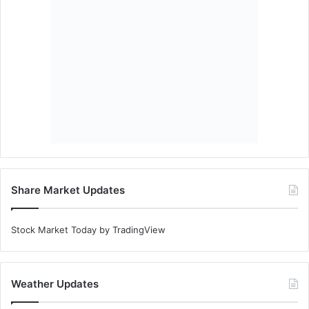
Stock Market Today
by TradingView
Weather Updates
© Copyright 2026, All Rights Reserved |
Sanskardarshan
|
Manage By - KP Digital Group
About Us
Contact Us
Privacy Policy
Facebook
YouTube