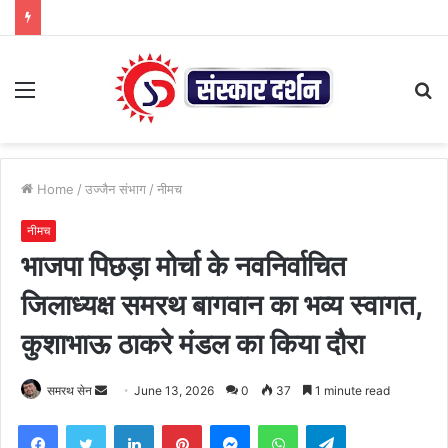
Menu
S
fo
Home
/
उज्जैन संभाग
/
नीमच
नीमच
भाजपा पिछड़ा मोर्चा के नवनिर्वाचित
जिलाध्यक्ष समरथ बागवान का भव्य स्वागत,
कुशाभाऊ ठाकरे मंडल का किया दौरा
Send
समरथ सेन
June 13, 2026
0
37
1 minute read
an
Facebook
Twitter
LinkedIn
Pinterest
Messenger
WhatsApp
Telegram
email