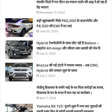
मंदसौर जिले में स्पा सेंटर एव मसाज पार्लर की आड़ मे हो रहा है
दैह व्यापार
November 17, 2024
बड़ी खुशखबरी! सिर्फ ₹60,000 के डाउनपेमेंट और
₹8,500 की EMI में घर लाएं
June 25, 2025
Hybrid टेक्नोलॉजी के साथ लौट रही है Baleno –
माइलेज 40+kmpl और कीमत आम आदमी की जेब में!
July 6, 2025
Brezza की नई एंट्री ने मचाया धमाल – अब CNG,
Hybrid और दमदार लुक के साथ!
July 7, 2025
जेडीयू विधायक के चचेरे भाई के घर मिला करोड़ों का शराब,
विधायक के घर के बगल में चल रहा था कारोबार।
April 7, 2023
Yamaha RX 125: पुराने लुक में नया दम! युवाओं की
पहली पसंद फिर से करेगी वापसी मचाएगी तहलका!