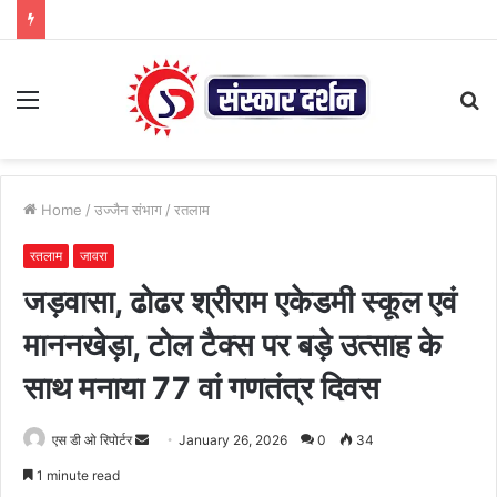
Menu
S
fo
Home
/
उज्जैन संभाग
/
रतलाम
रतलाम
जावरा
जड़वासा, ढोढर श्रीराम एकेडमी स्कूल एवं
माननखेड़ा, टोल टैक्स पर बड़े उत्साह के
साथ मनाया 77 वां गणतंत्र दिवस
Send
एस डी ओ रिपोर्टर
January 26, 2026
0
34
an
1 minute read
email