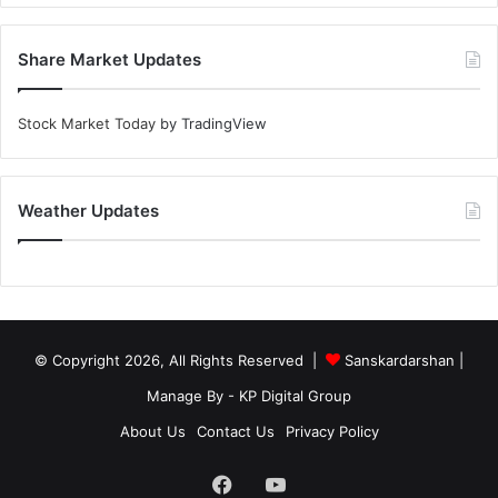
Share Market Updates
Stock Market Today
by TradingView
Weather Updates
© Copyright 2026, All Rights Reserved |
Sanskardarshan
|
Manage By - KP Digital Group
About Us
Contact Us
Privacy Policy
Facebook
YouTube