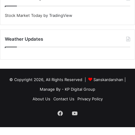
Stock Market Today
by TradingView
Weather Updates
© Copyright 2026, All Rights Reserved |
Sanskardarshan
|
Manage By - KP Digital Group
About Us
Contact Us
Privacy Policy
Facebook
YouTube