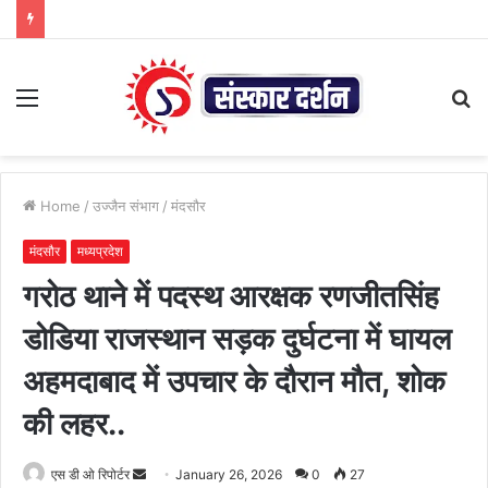
Menu
S
fo
Home
/
उज्जैन संभाग
/
मंदसौर
मंदसौर
मध्यप्रदेश
गरोठ थाने में पदस्थ आरक्षक रणजीतसिंह
डोडिया राजस्थान सड़क दुर्घटना में घायल
अहमदाबाद में उपचार के दौरान मौत, शोक
की लहर..
Send
एस डी ओ रिपोर्टर
January 26, 2026
0
27