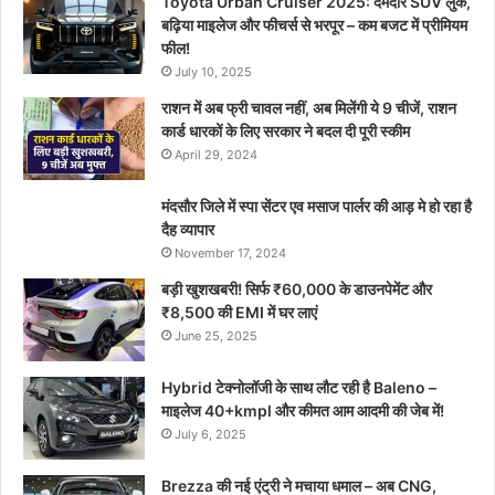
Toyota Urban Cruiser 2025: दमदार SUV लुक,
बढ़िया माइलेज और फीचर्स से भरपूर – कम बजट में प्रीमियम
फील!
July 10, 2025
राशन में अब फ्री चावल नहीं, अब मिलेंगी ये 9 चीजें, राशन
कार्ड धारकों के लिए सरकार ने बदल दी पूरी स्कीम
April 29, 2024
मंदसौर जिले में स्पा सेंटर एव मसाज पार्लर की आड़ मे हो रहा है
दैह व्यापार
November 17, 2024
बड़ी खुशखबरी! सिर्फ ₹60,000 के डाउनपेमेंट और
₹8,500 की EMI में घर लाएं
June 25, 2025
Hybrid टेक्नोलॉजी के साथ लौट रही है Baleno –
माइलेज 40+kmpl और कीमत आम आदमी की जेब में!
July 6, 2025
Brezza की नई एंट्री ने मचाया धमाल – अब CNG,