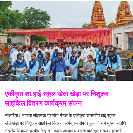
एकीकृत शा.हाई स्कूल खेता खेड़ा पर निशुल्क
साइकिल वितरण कार्यक्रम संपन्न
सालरिया। भाजपा सीतामऊ ग्रामीण मंडल के एकीकृत शासकीय हाई स्कूल
खेताखेड़ा पर निशुल्क साइकिल वितरण कार्यक्रम संपन्न हुआ जिसमें मुख्य अतिथि
क्षेत्रीय विधायक हरदीप सिंह डंग मंडल अध्यक्ष धनसुख पाटीदार मंडल महामंत्री