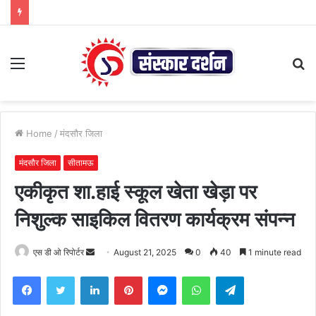
Menu
S
fo
Home
/
मंदसौर जिला
मंदसौर जिला
सीतामऊ
एकीकृत शा.हाई स्कूल खेता खेड़ा पर
निशुल्क साइकिल वितरण कार्यक्रम संपन्न
Send
एस डी ओ रिपोर्टर
August 21, 2025
0
40
1 minute read
an
Facebook
Twitter
LinkedIn
Pinterest
Messenger
WhatsApp
Telegram
email