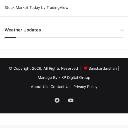
Stock Market Today
by TradingView
Weather Updates
© Copyright 2026, All Rights Reserved |
Sanskardarshan
|
Manage By - KP Digital Group
About Us
Contact Us
Privacy Policy
Facebook
YouTube