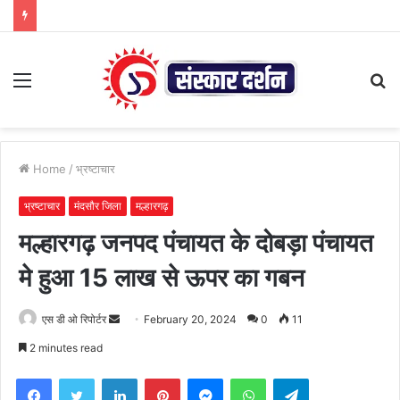
Menu
S
fo
Home
/
भ्रष्टाचार
भ्रष्टाचार
मंदसौर जिला
मल्हारगढ़
मल्हारगढ़ जनपद पंचायत के दोबड़ा पंचायत
मे हुआ 15 लाख से ऊपर का गबन
Send
एस डी ओ रिपोर्टर
February 20, 2024
0
11
an
2 minutes read
email
Facebook
Twitter
LinkedIn
Pinterest
Messenger
WhatsApp
Telegram