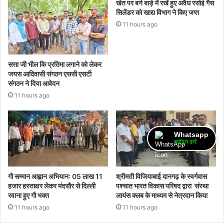
खेत पर बने बाड़े में रखें हुए अवैध रसोई गैस
सिलेंडर को खाद्य विभाग ने किए जप्त
11 hours ago
सत्ता जी भील कि प्रतिमा लगाने को लेकर
जयस आदिवासी संगठन एससी एसटी
संगठन ने दिया आवेदन
11 hours ago
Whatsapp
ज्वॉइन करें
गौ सम्मान आह्वान अभियान: 05 लाख 11
श्रीमती विजियाबाई दानगढ़ के स्वर्गवास
हजार हस्ताक्षर लेकर मंदसौर से दिल्ली
पश्चात भारत विकास परिषद द्वारा संस्था
रवाना हुए गौ भक्त
लायंस क्लब के माध्यम से नेत्रदान किया
11 hours ago
11 hours ago