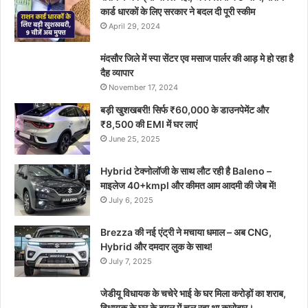
कार्ड धारकों के लिए सरकार ने बदल दी पूरी स्कीम
April 29, 2024
मंदसौर जिले में स्पा सेंटर एव मसाज पार्लर की आड़ मे हो रहा है
दैह व्यापार
November 17, 2024
बड़ी खुशखबरी! सिर्फ ₹60,000 के डाउनपेमेंट और
₹8,500 की EMI में घर लाएं
June 25, 2025
Hybrid टेक्नोलॉजी के साथ लौट रही है Baleno –
माइलेज 40+kmpl और कीमत आम आदमी की जेब में!
July 6, 2025
Brezza की नई एंट्री ने मचाया धमाल – अब CNG,
Hybrid और दमदार लुक के साथ!
July 7, 2025
जेडीयू विधायक के चचेरे भाई के घर मिला करोड़ों का शराब,
विधायक के घर के बगल में चल रहा था कारोबार।