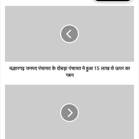
मल्हारगढ़ जनपद पंचायत के दोबड़ा पंचायत मे हुआ 15 लाख से ऊपर का
गबन