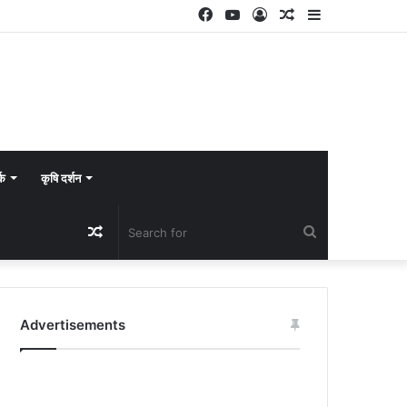
Facebook
YouTube
Log
Random
Sidebar
In
Article
्क
कृषि दर्शन
Random
Search
Article
for
Advertisements