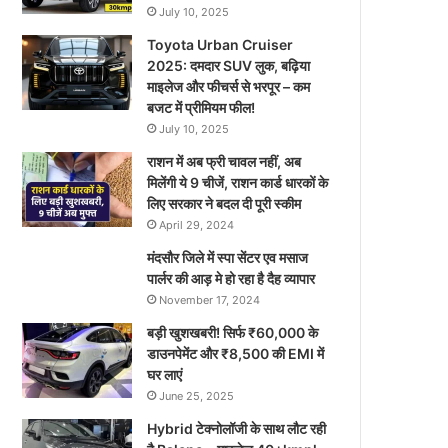
July 10, 2025
Toyota Urban Cruiser
2025: दमदार SUV लुक, बढ़िया
माइलेज और फीचर्स से भरपूर – कम
बजट में प्रीमियम फील!
July 10, 2025
राशन में अब फ्री चावल नहीं, अब
मिलेंगी ये 9 चीजें, राशन कार्ड धारकों के
लिए सरकार ने बदल दी पूरी स्कीम
April 29, 2024
मंदसौर जिले में स्पा सेंटर एव मसाज
पार्लर की आड़ मे हो रहा है दैह व्यापार
November 17, 2024
बड़ी खुशखबरी! सिर्फ ₹60,000 के
डाउनपेमेंट और ₹8,500 की EMI में
घर लाएं
June 25, 2025
Hybrid टेक्नोलॉजी के साथ लौट रही