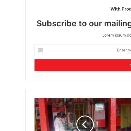
With Pro
Subscribe to our mailing
Lorem ipsum dol
Enter
your
Email
address