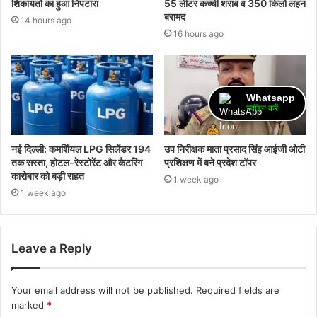
शिकायतों का हुआ निपटारा
55 लीटर कच्ची शराब व 350 किलो लहन
बरामद
14 hours ago
16 hours ago
Whatsapp
ज्वॉइन करें
नई दिल्ली: कमर्शियल LPG सिलेंडर 194
उप निरीक्षक माता प्रसाद सिंह आईजी ओटी
तक सस्ता, होटल-रेस्टोरेंट और कैटरिंग
प्रशिक्षण में बने प्रदेश टॉपर
कारोबार को बड़ी राहत
1 week ago
1 week ago
Leave a Reply
Your email address will not be published.
Required fields are
marked
*