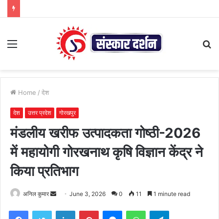
Menu
S
fo
Home
/
देश
देश
उत्तर प्रदेश
गोरखपुर
मंडलीय खरीफ उत्पादकता गोष्ठी-2026
में महायोगी गोरखनाथ कृषि विज्ञान केंद्र ने
किया प्रतिभाग
Send
अनिल कुमार
June 3, 2026
0
11
1 minute read
an
Facebook
Twitter
LinkedIn
Pinterest
Messenger
WhatsApp
Telegram
email