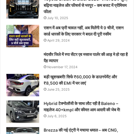
बढ़िया माइलेज और फीचर्स से भरपूर – कम बजट में प्रीमियम
फील!
July 10, 2025
राशन में अब फ्री चावल नहीं, अब मिलेंगी ये 9 चीजें, राशन
कार्ड धारकों के लिए सरकार ने बदल दी पूरी स्कीम
April 29, 2024
मंदसौर जिले में स्पा सेंटर एव मसाज पार्लर की आड़ मे हो रहा है
दैह व्यापार
November 17, 2024
बड़ी खुशखबरी! सिर्फ ₹60,000 के डाउनपेमेंट और
₹8,500 की EMI में घर लाएं
June 25, 2025
Hybrid टेक्नोलॉजी के साथ लौट रही है Baleno –
माइलेज 40+kmpl और कीमत आम आदमी की जेब में!
July 6, 2025
Brezza की नई एंट्री ने मचाया धमाल – अब CNG,