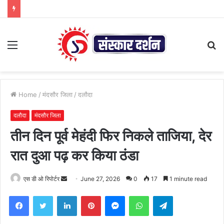
Menu
S
fo
Home
/
मंदसौर जिला
/
दलौदा
दलौदा
मंदसौर जिला
तीन दिन पूर्व मेहंदी फिर निकले ताजिया, देर
रात दुआ पढ़ कर किया ठंडा
Send
एस डी ओ रिपोर्टर
June 27, 2026
0
17
1 minute read
an
Facebook
Twitter
LinkedIn
Pinterest
Messenger
WhatsApp
Telegram
email