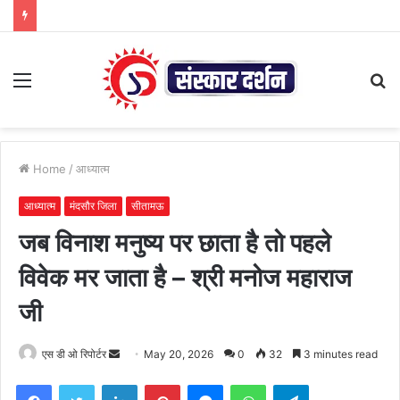
Menu
S
fo
Home
/
आध्यात्म
आध्यात्म
मंदसौर जिला
सीतामऊ
जब विनाश मनुष्य पर छाता है तो पहले
विवेक मर जाता है – श्री मनोज महाराज
जी
Send
एस डी ओ रिपोर्टर
May 20, 2026
0
32
3 minutes read
an
Facebook
Twitter
LinkedIn
Pinterest
Messenger
WhatsApp
Telegram
email