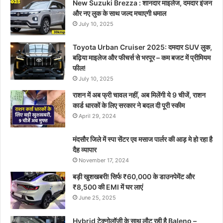
New Suzuki Brezza : शानदार माइलेज, दमदार इंजन
और नए लुक के साथ जल्द मचाएगी धमाल
July 10, 2025
Toyota Urban Cruiser 2025: दमदार SUV लुक,
बढ़िया माइलेज और फीचर्स से भरपूर – कम बजट में प्रीमियम
फील!
July 10, 2025
राशन में अब फ्री चावल नहीं, अब मिलेंगी ये 9 चीजें, राशन
कार्ड धारकों के लिए सरकार ने बदल दी पूरी स्कीम
April 29, 2024
मंदसौर जिले में स्पा सेंटर एव मसाज पार्लर की आड़ मे हो रहा है
दैह व्यापार
November 17, 2024
बड़ी खुशखबरी! सिर्फ ₹60,000 के डाउनपेमेंट और
₹8,500 की EMI में घर लाएं
June 25, 2025
Hybrid टेक्नोलॉजी के साथ लौट रही है Baleno –