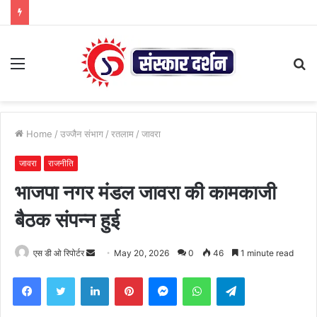
Menu
S
fo
Home
/
उज्जैन संभाग
/
रतलाम
/
जावरा
जावरा
राजनीति
भाजपा नगर मंडल जावरा की कामकाजी
बैठक संपन्न हुई
Send
एस डी ओ रिपोर्टर
May 20, 2026
0
46
1 minute read
an
Facebook
Twitter
LinkedIn
Pinterest
Messenger
WhatsApp
Telegram
email