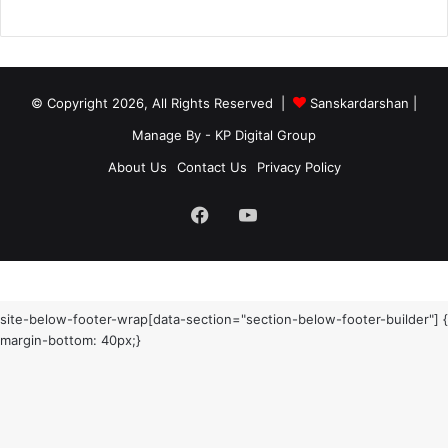
© Copyright 2026, All Rights Reserved |
Sanskardarshan
|
Manage By - KP Digital Group
About Us
Contact Us
Privacy Policy
Facebook
YouTube
site-below-footer-wrap[data-section="section-below-footer-builder"] {
margin-bottom: 40px;}