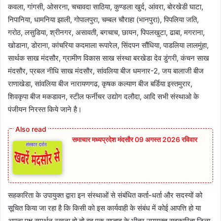
कवला, गांगसी, ओसरना, चचावदा साठिया, कुण्डला खुर्द, आंवरा, बोरखेडी घाटा,
निपानिया, धामनिया झाली, गोपालपुरा, चम्बल चौराहा (भानपुरा), पिपलिया जति,
गरोठ, लसुडिया, श्रीनगर, असावती, बगचाच, छायन, पिपलखुटा, ढाबा, मगराना,
खोडाना, डोराना, कांचरिया कदमाला रूपारेल, सिंदपन सौंधिया, पाडलिया लालमुंहा,
सार्थक साख मंदसौर, ग्रामीण विकास साख संस्था बरखेडा देव डुंगरी, कंचन साख
मंदसौर, प्रबल नीधि साख मंदसौर, सांवलिया बीज धमनार-2, जय बालाजी बीज
राणाखेडा, सांवलिया बीज नारायणगढ, कृषक कल्याण बीज बर्डिया इस्तमुरार,
शिवकृपा बीज मकडावन, स्टील फर्नीचर उद्योग दलौदा, आदि सभी संस्थाओ के
पंजीयन निरस्त किये जाने है।
समाचार मध्यप्रदेश मंदसौर 09 अगस्त 2026 रविवार
सहकारिता के उपायुक्त द्वारा इन संस्थाओं से संबंधित कर्ता-धर्ता और सदस्यों को
सूचित किया जा रहा है कि किसी को इस कार्यवाही के संबंध में कोई आपत्ति हो या
अपना पक्ष समर्थन रखना हो तो वह एक सप्ताह के भीतर उपायुक्त सहकारिता जिला