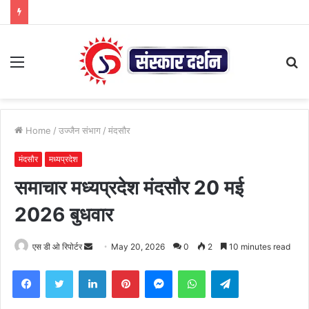
Menu
S
fo
Home
/
उज्जैन संभाग
/
मंदसौर
मंदसौर
मध्यप्रदेश
समाचार मध्यप्रदेश मंदसौर 20 मई
2026 बुधवार
Send
एस डी ओ रिपोर्टर
May 20, 2026
0
2
10 minutes read
an
Facebook
Twitter
LinkedIn
Pinterest
Messenger
WhatsApp
Telegram
email