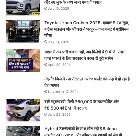
और नए लुक के साथ जल्द मचाएगी धमाल
July 10, 2025
Toyota Urban Cruiser 2025: दमदार SUV लुक,
बढ़िया माइलेज और फीचर्स से भरपूर – कम बजट में प्रीमियम
फील!
July 10, 2025
राशन में अब फ्री चावल नहीं, अब मिलेंगी ये 9 चीजें, राशन
कार्ड धारकों के लिए सरकार ने बदल दी पूरी स्कीम
April 29, 2024
मंदसौर जिले में स्पा सेंटर एव मसाज पार्लर की आड़ मे हो रहा है
दैह व्यापार
November 17, 2024
बड़ी खुशखबरी! सिर्फ ₹60,000 के डाउनपेमेंट और
₹8,500 की EMI में घर लाएं
June 25, 2025
Hybrid टेक्नोलॉजी के साथ लौट रही है Baleno –
माइलेज 40+kmpl और कीमत आम आदमी की जेब में!