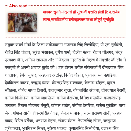
भागवत सुनने मात्र से ही सुख की प्राप्ति होती है: प.राजेश
व्यास,सप्तदिवसीय श्रीमद्भागवत कथा की हुई पूर्णाहुति
संयुक्त संघर्ष मोर्चा के जिला संयोजकगण गजराज सिंह सिसोदिया, पी एल सूर्यवंशी,
रोहित सिंह चौहान, सुरेश भेसावल, दुर्गेश शर्मा, दिलीप मेहता, रोशन नीलगर, चंद्र
प्रकाश जैन, अनिल सांखला और गोविंदराम गहलोत के नेतृत्व में मंदसौर की टीम ने
मजबूती से अपनी आवाज बुलंद की। इस दौरान ब्लॉक संयोजकों में दीनदयाल सिंह
शक्तावत, हेमंत सुथार, प्रहलाद खटोड़, विनोद चौहान, प्रकाश चंद पहाड़िया,
देवकिशन जाटव, प्रह्लाद व्यास, वीरेन्द्रसिंह शक्तावत, कैलाश चौहान, कुंदन
साँखला, गोविंद माधव तिवारी, राजकुमार गुप्ता, गोपालसिंह अंजना, दीनदयाल बैरागी,
मनोज बिलोनिया, मनोज जामलिया, मनोज देतरिया, दिनेश मालवीय, बलवन्तसिंह
जगावत, रियाज मोहम्मद मंसूरी, कोमल राठौर, संगीता देतरिया, राजेस् पुरोहित, माया
जेन, गोपाल सोनी, विक्रमसिंह देवड़ा, विमल भाचावत, सत्यनारायण सोनी, प्रह्लाद
यादव, विपिन बर्डेजा, धनराज मेहता, संजय बंसल, नेपालसिंह तोमर, ऋतुराज
श्रीवास्तव, भुवनिराम सिन्हा, मुकेश धाकड़, कृपालसिंह सिसोदिया, दशरथ सिंह