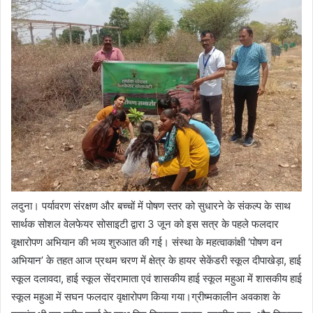
लदुना। पर्यावरण संरक्षण और बच्चों में पोषण स्तर को सुधारने के संकल्प के साथ
सार्थक सोशल वेलफेयर सोसाइटी द्वारा 3 जून को इस सत्र के पहले फलदार
वृक्षारोपण अभियान की भव्य शुरुआत की गई। संस्था के महत्वाकांक्षी ‘पोषण वन
अभियान’ के तहत आज प्रथम चरण में क्षेत्र के हायर सेकेंडरी स्कूल दीपाखेड़ा, हाई
स्कूल दलावदा, हाई स्कूल सेंदरामाता एवं शासकीय हाई स्कूल महुआ में शासकीय हाई
स्कूल महुआ में सघन फलदार वृक्षारोपण किया गया।ग्रीष्मकालीन अवकाश के