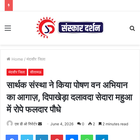
Menu
S
fo
Home
/
मंदसौर जिला
मंदसौर जिला
सीतामऊ
सार्थक संस्था ने किया पोषण वन अभियान
का आगाज़, दिपाखेड़ा दलावदा सेदारा महुआ
में रोपे फलदार पौधे
Send
एस डी ओ रिपोर्टर
June 4, 2026
0
2
2 minutes read
an
Facebook
Twitter
LinkedIn
Pinterest
Messenger
WhatsApp
Telegram
email