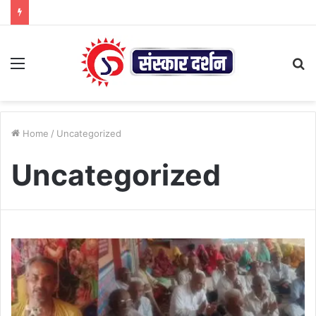
Menu
S
fo
Home
/
Uncategorized
Uncategorized