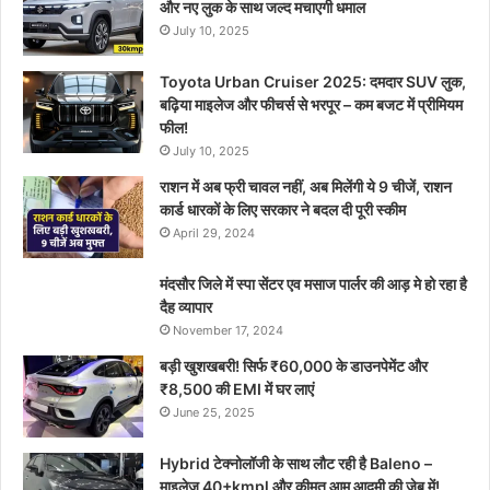
और नए लुक के साथ जल्द मचाएगी धमाल
July 10, 2025
Toyota Urban Cruiser 2025: दमदार SUV लुक,
बढ़िया माइलेज और फीचर्स से भरपूर – कम बजट में प्रीमियम
फील!
July 10, 2025
राशन में अब फ्री चावल नहीं, अब मिलेंगी ये 9 चीजें, राशन
कार्ड धारकों के लिए सरकार ने बदल दी पूरी स्कीम
April 29, 2024
मंदसौर जिले में स्पा सेंटर एव मसाज पार्लर की आड़ मे हो रहा है
दैह व्यापार
November 17, 2024
बड़ी खुशखबरी! सिर्फ ₹60,000 के डाउनपेमेंट और
₹8,500 की EMI में घर लाएं
June 25, 2025
Hybrid टेक्नोलॉजी के साथ लौट रही है Baleno –
माइलेज 40+kmpl और कीमत आम आदमी की जेब में!