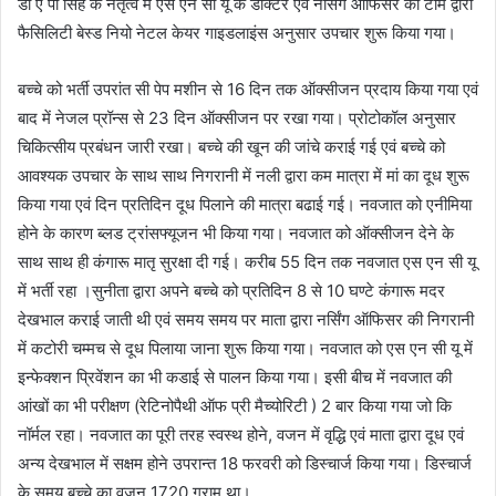
डॉ ए पी सिंह के नेतृत्व में एस एन सी यू के डॉक्टर एवं नर्सिंग ऑफिसर की टीम द्वारा
फैसिलिटी बेस्ड नियो नेटल केयर गाइडलाइंस अनुसार उपचार शुरू किया गया।
बच्चे को भर्ती उपरांत सी पेप मशीन से 16 दिन तक ऑक्सीजन प्रदाय किया गया एवं
बाद में नेजल प्रॉन्स से 23 दिन ऑक्सीजन पर रखा गया। प्रोटोकॉल अनुसार
चिकित्सीय प्रबंधन जारी रखा। बच्चे की खून की जांचे कराई गई एवं बच्चे को
आवश्यक उपचार के साथ साथ निगरानी में नली द्वारा कम मात्रा में मां का दूध शुरू
किया गया एवं दिन प्रतिदिन दूध पिलाने की मात्रा बढाई गई। नवजात को एनीमिया
होने के कारण ब्लड ट्रांसफ्यूजन भी किया गया। नवजात को ऑक्सीजन देने के
साथ साथ ही कंगारू मातृ सुरक्षा दी गई। करीब 55 दिन तक नवजात एस एन सी यू
में भर्ती रहा ।सुनीता द्वारा अपने बच्चे को प्रतिदिन 8 से 10 घण्टे कंगारू मदर
देखभाल कराई जाती थी एवं समय समय पर माता द्वारा नर्सिंग ऑफिसर की निगरानी
में कटोरी चम्मच से दूध पिलाया जाना शुरू किया गया। नवजात को एस एन सी यू में
इन्फेक्शन प्रिवेंशन का भी कडाई से पालन किया गया। इसी बीच में नवजात की
आंखों का भी परीक्षण (रेटिनोपैथी ऑफ प्री मैच्योरिटी ) 2 बार किया गया जो कि
नॉर्मल रहा। नवजात का पूरी तरह स्वस्थ होने, वजन में वृद्धि एवं माता द्वारा दूध एवं
अन्य देखभाल में सक्षम होने उपरान्त 18 फरवरी को डिस्चार्ज किया गया। डिस्चार्ज
के समय बच्चे का वजन 1720 ग्राम था।