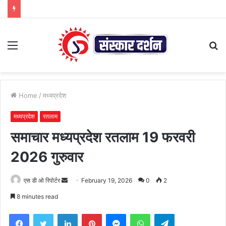
Menu
S
fo
Home
/
मध्यप्रदेश
मध्यप्रदेश
रतलाम
समाचार मध्यप्रदेश रतलाम 19 फरवरी
2026 गुरुवार
Send
एस डी ओ रिपोर्टर
February 19, 2026
0
2
an
8 minutes read
email
Facebook
Twitter
LinkedIn
Pinterest
Messenger
WhatsApp
Telegram