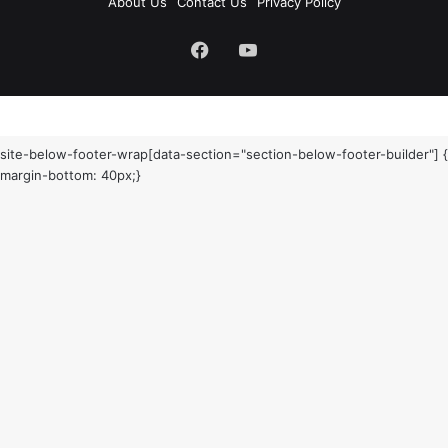
About Us
Contact Us
Privacy Policy
Facebook
YouTube
site-below-footer-wrap[data-section="section-below-footer-builder"] {
margin-bottom: 40px;}