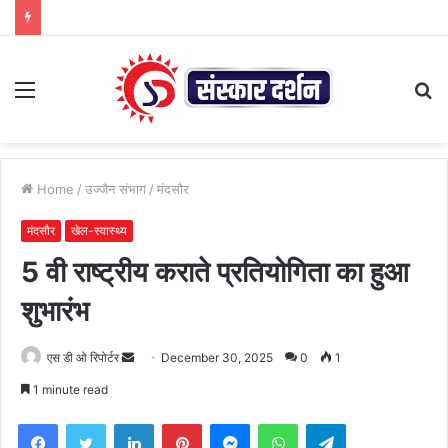
Menu
S
fo
Home
/
उज्जैन संभाग
/
मंदसौर
मंदसौर
खेल-स्वास्थ्य
5 वी राष्ट्रीय कराते प्रतियोगिता का हुआ
शुभारंभ
Send
एस डी ओ रिपोर्टर
December 30, 2025
0
1
an
1 minute read
email
Facebook
Twitter
LinkedIn
Pinterest
Messenger
WhatsApp
Telegram