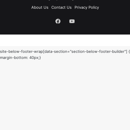
About Us
Contact Us
Privacy Policy
Facebook
YouTube
site-below-footer-wrap[data-section="section-below-footer-builder"] {
margin-bottom: 40px;}