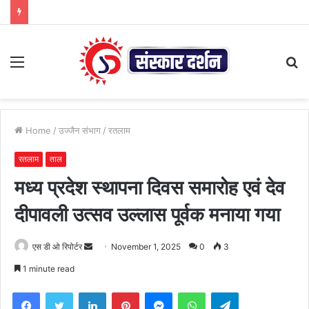
Menu
S
fo
Home
/
उज्जैन संभाग
/
रतलाम
रतलाम
ताल
मध्य प्रदेश स्थापना दिवस समारोह एवं देव
दीपावली उत्सव उल्लास पूर्वक मनाया गया
Send
एस डी ओ रिपोर्टर
November 1, 2025
0
3
an
1 minute read
email
Facebook
Twitter
LinkedIn
Pinterest
Messenger
WhatsApp
Telegram