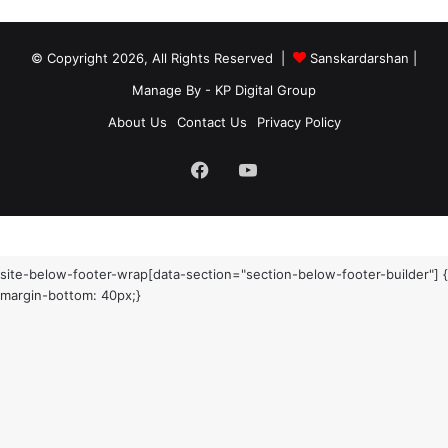
© Copyright 2026, All Rights Reserved |
Sanskardarshan
|
Manage By - KP Digital Group
About Us
Contact Us
Privacy Policy
Facebook
YouTube
site-below-footer-wrap[data-section="section-below-footer-builder"] {
margin-bottom: 40px;}