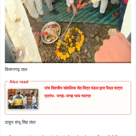
किशनगढ़ ताल
पांच दिवसीय सांवलिया सेठ मित्र मंडल द्वारा पैदल यात्रा
प्रारंभ- जगह-जगह भव्य स्वागत
ठाकुर शंभू सिंह तंवर