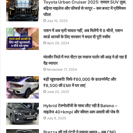
Toyota Urban Cruiser 2025: दमदार SUV लुक,
बढ़िया माइलेज और फीचर्स से भरपूर – कम बजट में प्रीमियम
फील!
July 10, 2025
राशन में अब फ्री चावल नहीं, अब मिलेंगी ये 9 चीजें, राशन
कार्ड धारकों के लिए सरकार ने बदल दी पूरी स्कीम
April 29, 2024
मंदसौर जिले में स्पा सेंटर एव मसाज पार्लर की आड़ मे हो रहा है
दैह व्यापार
November 17, 2024
बड़ी खुशखबरी! सिर्फ ₹60,000 के डाउनपेमेंट और
₹8,500 की EMI में घर लाएं
June 25, 2025
Hybrid टेक्नोलॉजी के साथ लौट रही है Baleno –
माइलेज 40+kmpl और कीमत आम आदमी की जेब में!
July 6, 2025
Brezza की नई एंट्री ने मचाया धमाल – अब CNG,