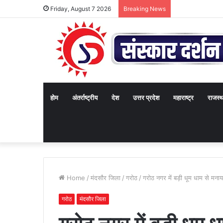
Friday, August 7 2026
Breaking News
होम
अंतर्राष्ट्रीय
देश
उत्तर प्रदेश
महाराष्ट्र
राजस्
Home
/
मंदसौर जिला
/
गरोठ
/
गरोठ नगर में बड़ी धूम धाम से मनाय
गरोठ
मंदसौर जिला