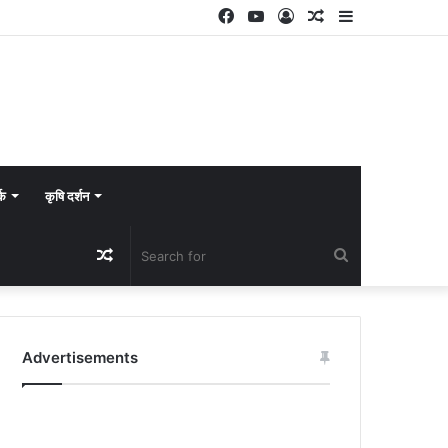
Facebook
YouTube
Log
Random
Sidebar
In
Article
्क
कृषि दर्शन
Random
Search
Article
for
Advertisements