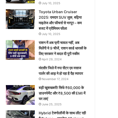
July 10, 2025
Toyota Urban Cruiser
2025: दमदार SUV लुक, बढ़िया
माइलेज और फीचर्स से भरपूर – कम
बजट में प्रीमियम फील!
July 10, 2025
राशन में अब फ्री चावल नहीं, अब
मिलेंगी ये 9 चीजें, राशन कार्ड धारकों के
लिए सरकार ने बदल दी पूरी स्कीम
April 29, 2024
मंदसौर जिले में स्पा सेंटर एव मसाज
पार्लर की आड़ मे हो रहा है दैह व्यापार
November 17, 2024
बड़ी खुशखबरी! सिर्फ ₹60,000 के
डाउनपेमेंट और ₹8,500 की EMI में
घर लाएं
June 25, 2025
Hybrid टेक्नोलॉजी के साथ लौट रही