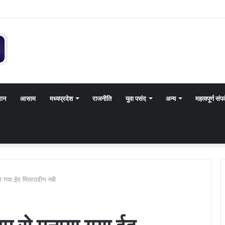
थान
आसाम
मध्यप्रदेश
राजनीति
युवा पसंद
अन्य
महत्वपूर्ण संपर
ा गया ईद मिलाउद्दीन नबी