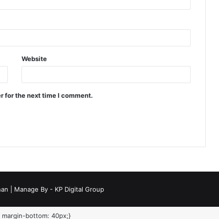
Website
r for the next time I comment.
han
| Manage By - KP Digital Group
{ margin-bottom: 40px;}