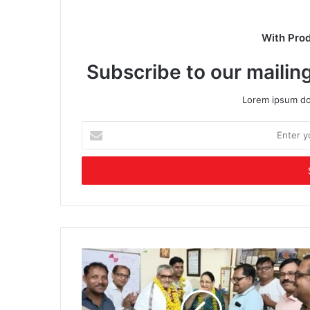
With Pro
Subscribe to our mailing
Lorem ipsum dol
Enter
your
Email
address