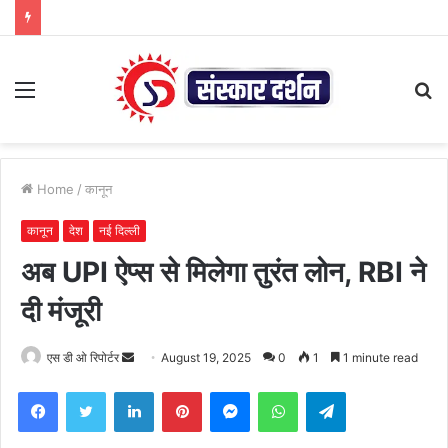
Menu
S
fo
Home
/
कानून
कानून
देश
नई दिल्ली
अब UPI ऐप्स से मिलेगा तुरंत लोन, RBI ने
दी मंजूरी
Send
एस डी ओ रिपोर्टर
August 19, 2025
0
1
1 minute read
an
Facebook
Twitter
LinkedIn
Pinterest
Messenger
WhatsApp
Telegram
email