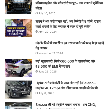
बढ़िया माइलेज और फीचर्स से भरपूर – कम बजट में प्रीमियम
फील!
July 10, 2025
राशन में अब फ्री चावल नहीं, अब मिलेंगी ये 9 चीजें, राशन
कार्ड धारकों के लिए सरकार ने बदल दी पूरी स्कीम
April 29, 2024
मंदसौर जिले में स्पा सेंटर एव मसाज पार्लर की आड़ मे हो रहा है
दैह व्यापार
November 17, 2024
बड़ी खुशखबरी! सिर्फ ₹60,000 के डाउनपेमेंट और
₹8,500 की EMI में घर लाएं
June 25, 2025
Hybrid टेक्नोलॉजी के साथ लौट रही है Baleno –
माइलेज 40+kmpl और कीमत आम आदमी की जेब में!
July 6, 2025
Brezza की नई एंट्री ने मचाया धमाल – अब CNG,