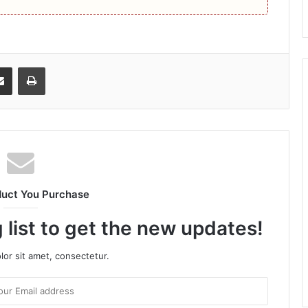
senger
Share via Email
Print
duct You Purchase
 list to get the new updates!
or sit amet, consectetur.