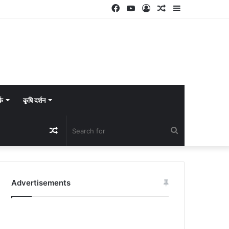
Facebook
YouTube
Log
Random
Sidebar
In
Article
्क
कृषि दर्शन
Random
Search
Article
for
Advertisements