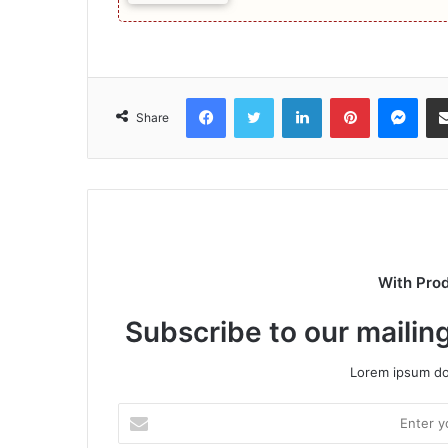
Facebook
Twitter
LinkedIn
Pinterest
Mes
Share
With Pro
Subscribe to our mailing
Lorem ipsum dol
Enter
your