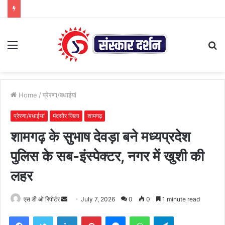
Menu
S
fo
Home
/
प्रेरणा/बधाईयां
प्रेरणा/बधाईयां
मंदसौर जिला
शामगढ़
शामगढ़ के सुभाष देवड़ा बने मध्यप्रदेश
पुलिस के सब-इंस्पेक्टर, नगर में खुशी की
लहर
Send
एस डी ओ रिपोर्टर
July 7, 2026
0
0
1 minute read
an
Facebook
Twitter
LinkedIn
Pinterest
Messenger
WhatsApp
Telegram
email