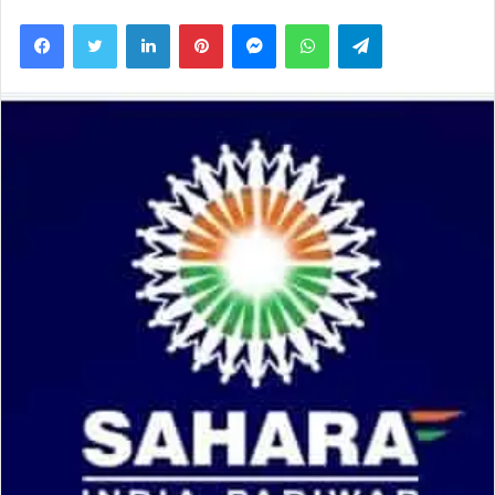
an
Facebook
Twitter
LinkedIn
Pinterest
Messenger
WhatsApp
Telegram
email