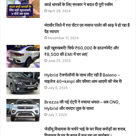
कार्ड धारकों के लिए सरकार ने बदल दी पूरी स्कीम
April 29, 2024
मंदसौर जिले में स्पा सेंटर एव मसाज पार्लर की आड़ मे हो रहा है
दैह व्यापार
November 17, 2024
बड़ी खुशखबरी! सिर्फ ₹60,000 के डाउनपेमेंट और
₹8,500 की EMI में घर लाएं
June 25, 2025
Hybrid टेक्नोलॉजी के साथ लौट रही है Baleno –
माइलेज 40+kmpl और कीमत आम आदमी की जेब में!
July 6, 2025
Brezza की नई एंट्री ने मचाया धमाल – अब CNG,
Hybrid और दमदार लुक के साथ!
July 7, 2025
जेडीयू विधायक के चचेरे भाई के घर मिला करोड़ों का शराब,
विधायक के घर के बगल में चल रहा था कारोबार।