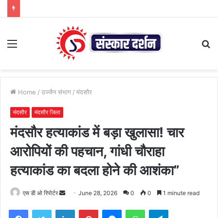
Menu
S
fo
Home
/
उज्जैन संभाग
/
मंदसौर
मंदसौर
मंदसौर जिला
मंदसौर हत्याकांड में बड़ा खुलासा! चार
आरोपियों की पहचान, गांधी चौराहा
हत्याकांड का बदला होने की आशंका”
Send
एस डी ओ रिपोर्टर
June 28, 2026
0
0
1 minute read
an
Facebook
Twitter
LinkedIn
Pinterest
Messenger
WhatsApp
Telegram
email