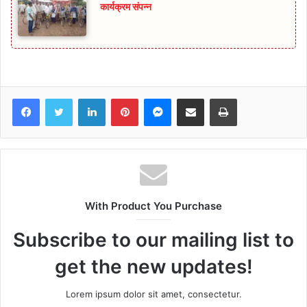
कार्यक्रम संपन्न
Facebook
Twitter
LinkedIn
Pinterest
Messenger
Share via Email
Print
With Product You Purchase
Subscribe to our mailing list to
get the new updates!
Lorem ipsum dolor sit amet, consectetur.