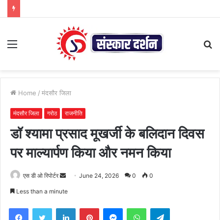
Menu
S
fo
Home
/
मंदसौर जिला
मंदसौर जिला
गरोठ
राजनीति
डॉ श्यामा प्रसाद मूखर्जी के बलिदान दिवस
पर माल्यार्पण किया और नमन किया
Send
एस डी ओ रिपोर्टर
June 24, 2026
0
0
an
Less than a minute
email
Facebook
Twitter
LinkedIn
Pinterest
Messenger
WhatsApp
Telegram