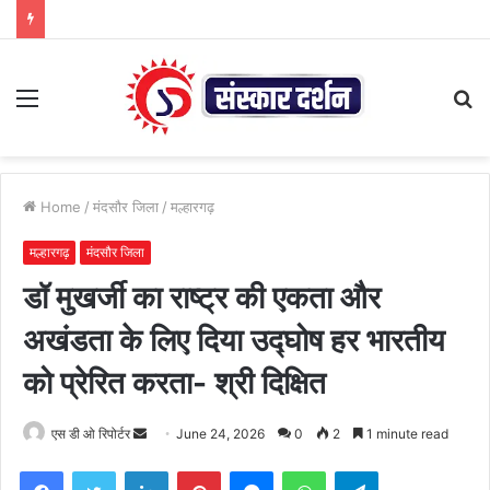
Menu
S
fo
Home
/
मंदसौर जिला
/
मल्हारगढ़
मल्हारगढ़
मंदसौर जिला
डॉ मुखर्जी का राष्ट्र की एकता और
अखंडता के लिए दिया उद्घोष हर भारतीय
को प्रेरित करता- श्री दिक्षित
Send
एस डी ओ रिपोर्टर
June 24, 2026
0
2
1 minute read
an
Facebook
Twitter
LinkedIn
Pinterest
Messenger
WhatsApp
Telegram
email