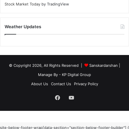
Stock Market Today
by TradingView
Weather Updates
© Copyright 2026, All Rights Reserved |
Sanskardarshan
|
Manage By - KP Digital Group
About Us
Contact Us
Privacy Policy
Facebook
YouTube
site-below-footer-wrap[data-section="section-below-footer-builder"] {