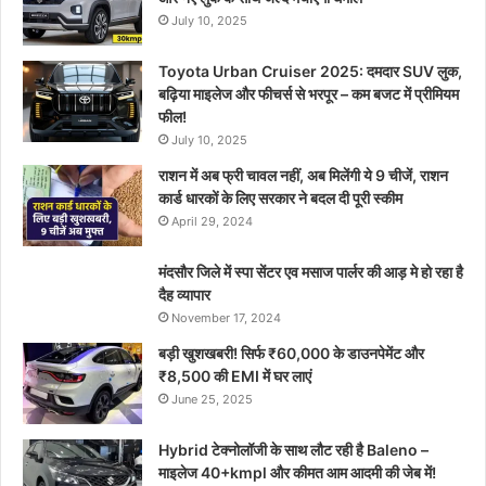
July 10, 2025
Toyota Urban Cruiser 2025: दमदार SUV लुक,
बढ़िया माइलेज और फीचर्स से भरपूर – कम बजट में प्रीमियम
फील!
July 10, 2025
राशन में अब फ्री चावल नहीं, अब मिलेंगी ये 9 चीजें, राशन
कार्ड धारकों के लिए सरकार ने बदल दी पूरी स्कीम
April 29, 2024
मंदसौर जिले में स्पा सेंटर एव मसाज पार्लर की आड़ मे हो रहा है
दैह व्यापार
November 17, 2024
बड़ी खुशखबरी! सिर्फ ₹60,000 के डाउनपेमेंट और
₹8,500 की EMI में घर लाएं
June 25, 2025
Hybrid टेक्नोलॉजी के साथ लौट रही है Baleno –
माइलेज 40+kmpl और कीमत आम आदमी की जेब में!