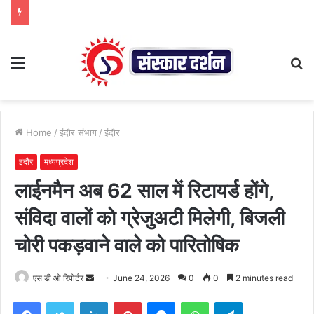
Menu
S
fo
Home
/
इंदौर संभाग
/
इंदौर
इंदौर
मध्यप्रदेश
लाईनमैन अब 62 साल में रिटायर्ड होंगे,
संविदा वालों को ग्रेजुअटी मिलेगी, बिजली
चोरी पकड़वाने वाले को पारितोषिक
Send
एस डी ओ रिपोर्टर
June 24, 2026
0
0
2 minutes read
an
Facebook
Twitter
LinkedIn
Pinterest
Messenger
WhatsApp
Telegram
email