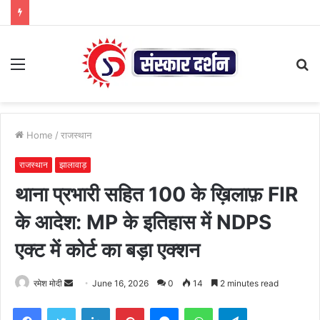
Menu
S
fo
Home
/
राजस्थान
राजस्थान
झालावाड़
थाना प्रभारी सहित 100 के ख़िलाफ़ FIR
के आदेश: MP के इतिहास में NDPS
एक्ट में कोर्ट का बड़ा एक्शन
Send
रमेश मोदी
June 16, 2026
0
14
2 minutes read
an
Facebook
Twitter
LinkedIn
Pinterest
Messenger
WhatsApp
Telegram
email