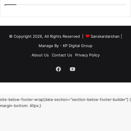
© Copyright 2026, All Rights Reserved |
Sanskardarshan
|
Manage By - KP Digital Group
About Us
Contact Us
Privacy Policy
Facebook
YouTube
site-below-footer-wrap[data-section="section-below-footer-builder"] {
margin-bottom: 40px;}