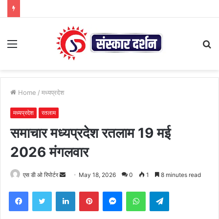
Menu
S
fo
Home
/
मध्यप्रदेश
मध्यप्रदेश
रतलाम
समाचार मध्यप्रदेश रतलाम 19 मई
2026 मंगलवार
Send
एस डी ओ रिपोर्टर
May 18, 2026
0
1
8 minutes read
an
Facebook
Twitter
LinkedIn
Pinterest
Messenger
WhatsApp
Telegram
email