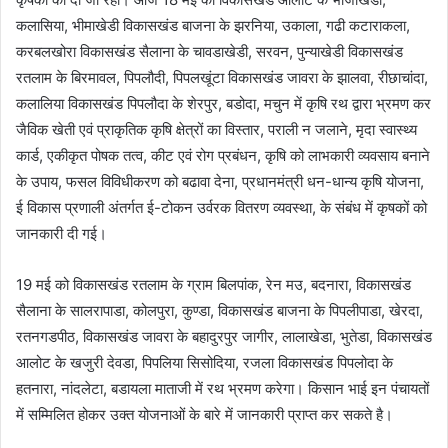
कलासिया, भीमाखेडी विकासखंड बाजना के झरनिया, उकाला, गढी कटाराकला,
करबलखोरा विकासखंड सैलाना के चावडाखेडी, सरवन, पुन्याखेडी विकासखंड
रतलाम के बिरमावल, पिपलौदी, पिपलखूंटा विकासखंड जावरा के झालवा, रीछाचांदा,
कलालिया विकासखंड पिपलौदा के शेरपुर, बडोदा, मचुन में कृषि रथ द्वारा भ्रमण कर
जैविक खेती एवं प्राकृतिक कृषि क्षेत्रों का विस्तार, पराली न जलाने, मृदा स्वास्थ्य
कार्ड, एकीकृत पोषक तत्व, कीट एवं रोग प्रबंधन, कृषि को लाभकारी व्यवसाय बनाने
के उपाय, फसल विविधीकरण को बढावा देना, प्रधानमंत्री धन-धान्य कृषि योजना,
ई विकास प्रणाली अंतर्गत ई-टोकन उर्वरक वितरण व्यवस्था, के संबंध में कृषकों को
जानकारी दी गई।
19 मई को विकासखंड रतलाम के ग्राम बिलपांक, रेन मउ, बदनारा, विकासखंड
सैलाना के सालरापाडा, कोलपुरा, कुण्डा, विकासखंड बाजना के पिपलीपाडा, खेरदा,
रतनगडपीठ, विकासखंड जावरा के बहादुरपुर जागीर, लालाखेडा, भुतेडा, विकासखंड
आलोट के खजुरी देवडा, पिपलिया सिसोदिया, रजला विकासखंड पिपलोदा के
हतनारा, नांदलेटा, बडायला माताजी में रथ भ्रमण करेगा। किसान भाई इन पंचायतों
में सम्मिलित होकर उक्त योजनाओं के बारे में जानकारी प्राप्त कर सकते है।