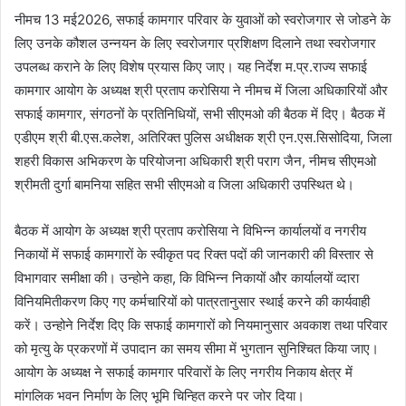
नीमच 13 मई2026, सफाई कामगार परिवार के युवाओं को स्‍वरोजगार से जोडने के
लिए उनके कौशल उन्‍नयन के लिए स्‍वरोजगार प्रशिक्षण दिलाने तथा स्‍वरोजगार
उपलब्‍ध कराने के लिए विशेष प्रयास किए जाए। यह निर्देश म.प्र.राज्‍य सफाई
कामगार आयोग के अध्‍यक्ष श्री प्रताप करोसिया ने नीमच में जिला अधिकारियों और
सफाई कामगार, संगठनों के प्रतिनिधियों, सभी सीएमओ की बैठक में दिए। बैठक में
एडीएम श्री बी.एस.कलेश, अतिरिक्‍त पुलिस अधीक्षक श्री एन.एस.सिसोदिया, जिला
शहरी विकास अभिकरण के परियोजना अधिकारी श्री पराग जैन, नीमच सीएमओ
श्रीमती दुर्गा बामनिया सहित सभी सीएमओ व जिला अधिकारी उपस्थित थे।
बैठक में आयोग के अध्‍यक्ष श्री प्रताप करोसिया ने विभिन्‍न कार्यालयों व नगरीय
निकायों में सफाई कामगारों के स्‍वीकृत पद रिक्‍त पदों की जानकारी की विस्‍तार से
विभागवार समीक्षा की। उन्‍होने कहा, कि विभिन्‍न निकायों और कार्यालयों व्‍दारा
विनियमितीकरण किए गए कर्मचारियों को पात्रतानुसार स्‍थाई करने की कार्यवाही
करें। उन्‍होने निर्देश दिए कि सफाई कामगारों को नियमानुसार अवकाश तथा परिवार
को मृत्‍यु के प्रकरणों में उपादान का समय सीमा में भुगतान सुनिश्चित किया जाए।
आयोग के अध्‍यक्ष ने सफाई कामगार परिवारों के लिए नगरीय निकाय क्षेत्र में
मांगलिक भवन निर्माण के लिए भूमि चिन्हित करने पर जोर दिया।