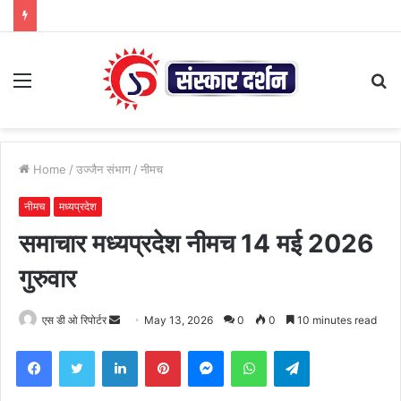
Menu
S
fo
Home
/
उज्जैन संभाग
/
नीमच
नीमच
मध्यप्रदेश
समाचार मध्यप्रदेश नीमच 14 मई 2026
गुरुवार
Send
एस डी ओ रिपोर्टर
May 13, 2026
0
0
10 minutes read
an
Facebook
Twitter
LinkedIn
Pinterest
Messenger
WhatsApp
Telegram
email