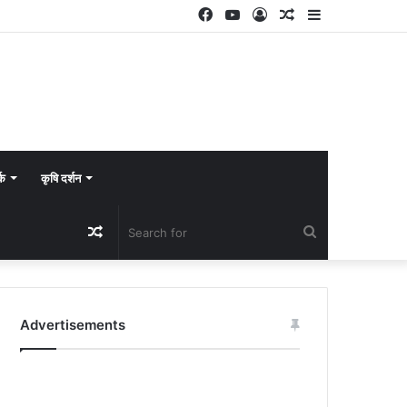
Facebook
YouTube
Log
Random
Sidebar
In
Article
्क
कृषि दर्शन
Random
Search
Article
for
Advertisements