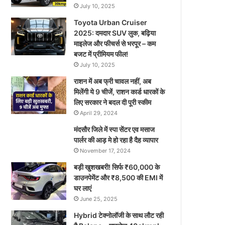
July 10, 2025
Toyota Urban Cruiser
2025: दमदार SUV लुक, बढ़िया
माइलेज और फीचर्स से भरपूर – कम
बजट में प्रीमियम फील!
July 10, 2025
राशन में अब फ्री चावल नहीं, अब
मिलेंगी ये 9 चीजें, राशन कार्ड धारकों के
लिए सरकार ने बदल दी पूरी स्कीम
April 29, 2024
मंदसौर जिले में स्पा सेंटर एव मसाज
पार्लर की आड़ मे हो रहा है दैह व्यापार
November 17, 2024
बड़ी खुशखबरी! सिर्फ ₹60,000 के
डाउनपेमेंट और ₹8,500 की EMI में
घर लाएं
June 25, 2025
Hybrid टेक्नोलॉजी के साथ लौट रही