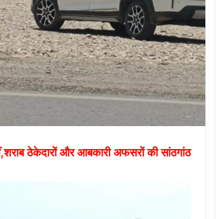
ं,शराब ठेकेदारों और आबकारी अफसरों की सांठगांठ