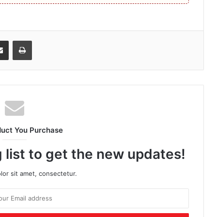
senger
Share via Email
Print
duct You Purchase
 list to get the new updates!
or sit amet, consectetur.