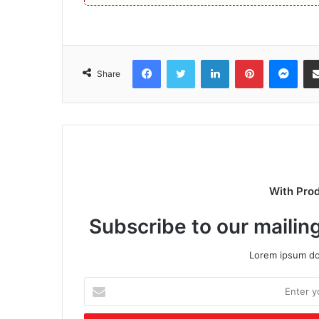
Facebook
Twitter
LinkedIn
Pinterest
Mes
Share
With Pro
Subscribe to our mailing
Lorem ipsum dol
Enter
your
Email