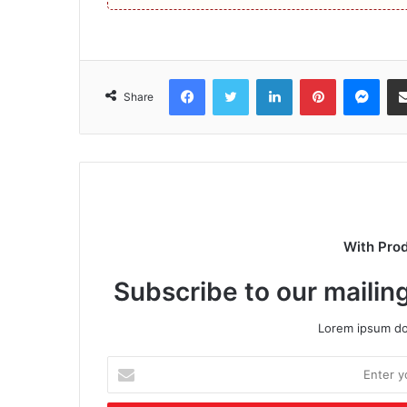
Facebook
Twitter
LinkedIn
Pinterest
Mes
Share
With Pro
Subscribe to our mailing
Lorem ipsum dol
Enter
your
Email