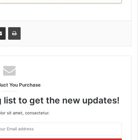
senger
Share via Email
Print
duct You Purchase
 list to get the new updates!
or sit amet, consectetur.