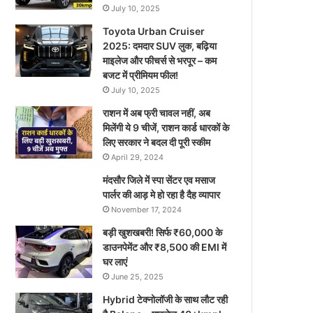
July 10, 2025
Toyota Urban Cruiser
2025: दमदार SUV लुक, बढ़िया
माइलेज और फीचर्स से भरपूर – कम
बजट में प्रीमियम फील!
July 10, 2025
राशन में अब फ्री चावल नहीं, अब
मिलेंगी ये 9 चीजें, राशन कार्ड धारकों के
लिए सरकार ने बदल दी पूरी स्कीम
April 29, 2024
मंदसौर जिले में स्पा सेंटर एव मसाज
पार्लर की आड़ मे हो रहा है दैह व्यापार
November 17, 2024
बड़ी खुशखबरी! सिर्फ ₹60,000 के
डाउनपेमेंट और ₹8,500 की EMI में
घर लाएं
June 25, 2025
Hybrid टेक्नोलॉजी के साथ लौट रही