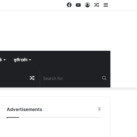
Facebook
YouTube
Log
Random
Sidebar
In
Article
्क
कृषि दर्शन
Random
Search
Article
for
Advertisements