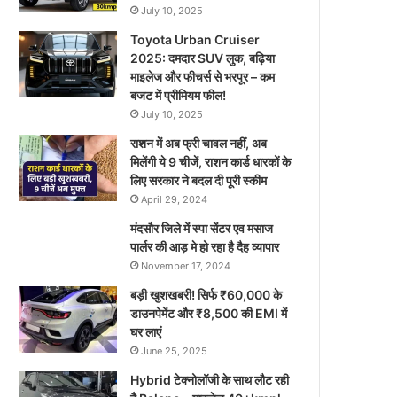
July 10, 2025
Toyota Urban Cruiser
2025: दमदार SUV लुक, बढ़िया
माइलेज और फीचर्स से भरपूर – कम
बजट में प्रीमियम फील!
July 10, 2025
राशन में अब फ्री चावल नहीं, अब
मिलेंगी ये 9 चीजें, राशन कार्ड धारकों के
लिए सरकार ने बदल दी पूरी स्कीम
April 29, 2024
मंदसौर जिले में स्पा सेंटर एव मसाज
पार्लर की आड़ मे हो रहा है दैह व्यापार
November 17, 2024
बड़ी खुशखबरी! सिर्फ ₹60,000 के
डाउनपेमेंट और ₹8,500 की EMI में
घर लाएं
June 25, 2025
Hybrid टेक्नोलॉजी के साथ लौट रही