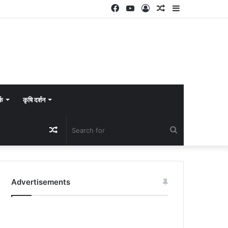
Facebook
YouTube
Log
Random
Sidebar
In
Article
्क
कृषि दर्शन
Random
Search
Article
for
Advertisements