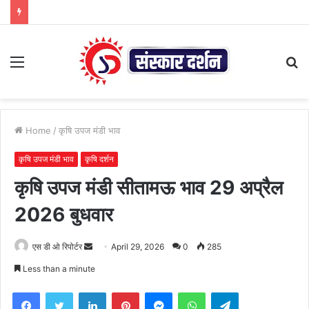
Menu
S
fo
Home
/
कृषि उपज मंडी भाव
कृषि उपज मंडी भाव
कृषि दर्शन
कृषि उपज मंडी सीतामऊ भाव 29 अप्रैल
2026 बुधवार
Send
एस डी ओ रिपोर्टर
April 29, 2026
0
285
an
Less than a minute
email
Facebook
Twitter
LinkedIn
Pinterest
Messenger
WhatsApp
Telegram