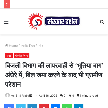
Menu
S
fo
Home
/
मंदसौर जिला
/
गरोठ
गरोठ
मंदसौर जिला
बिजली विभाग की लापरवाही से ‘भूतिया बाग’
अंधेरे में, बिल जमा करने के बाद भी ग्रामीण
परेशान
Send
एस डी ओ रिपोर्टर
April 16, 2026
0
4
1 minute read
an
Facebook
Twitter
LinkedIn
Pinterest
Messenger
WhatsApp
Telegram
email