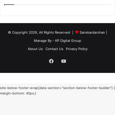
© Copyright 2026, All Rights Reserved |
Sanskardarshan
|
Manage By - KP Digital Group
About Us
Contact Us
Privacy Policy
Facebook
YouTube
site-below-footer-wrap[data-section="section-below-footer-builder"] {
margin-bottom: 40px;}