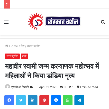
Menu
S
fo
Home
/
देश
/
उत्तर प्रदेश
उत्तर प्रदेश
बांदा
महावीर स्वामी जन्म कल्याणक महोत्सव में
महिलाओं ने किया डांडिया नृत्य
Send
एस डी ओ रिपोर्टर
April 11, 2026
0
1
1 minute read
an
Facebook
Twitter
LinkedIn
Pinterest
Messenger
WhatsApp
Telegram
email