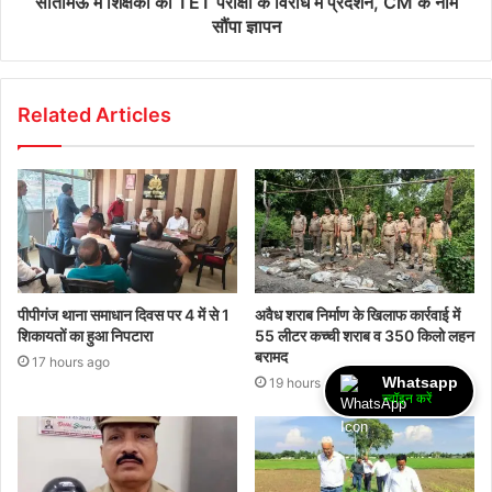
सीतामऊ में शिक्षकों का TET परीक्षा के विरोध में प्रदर्शन, CM के नाम
सौंपा ज्ञापन
Related Articles
पीपीगंज थाना समाधान दिवस पर 4 में से 1
अवैध शराब निर्माण के खिलाफ कार्रवाई में
शिकायतों का हुआ निपटारा
55 लीटर कच्ची शराब व 350 किलो लहन
बरामद
17 hours ago
Whatsapp
19 hours ago
ज्वॉइन करें