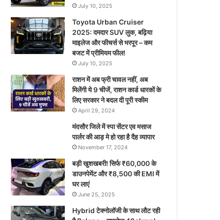
July 10, 2025
Toyota Urban Cruiser
2025: दमदार SUV लुक, बढ़िया
माइलेज और फीचर्स से भरपूर – कम
बजट में प्रीमियम फील!
July 10, 2025
राशन में अब फ्री चावल नहीं, अब
मिलेंगी ये 9 चीजें, राशन कार्ड धारकों के
लिए सरकार ने बदल दी पूरी स्कीम
April 29, 2024
मंदसौर जिले में स्पा सेंटर एव मसाज
पार्लर की आड़ मे हो रहा है दैह व्यापार
November 17, 2024
बड़ी खुशखबरी! सिर्फ ₹60,000 के
डाउनपेमेंट और ₹8,500 की EMI में
घर लाएं
June 25, 2025
Hybrid टेक्नोलॉजी के साथ लौट रही