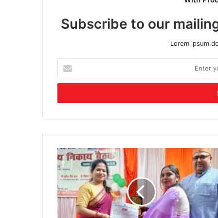
Subscribe to our mailing
Lorem ipsum dol
Enter
your
Email
address