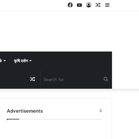
Facebook
YouTube
Log
Random
Sidebar
In
Article
्क
कृषि दर्शन
Random
Search
Article
for
Advertisements