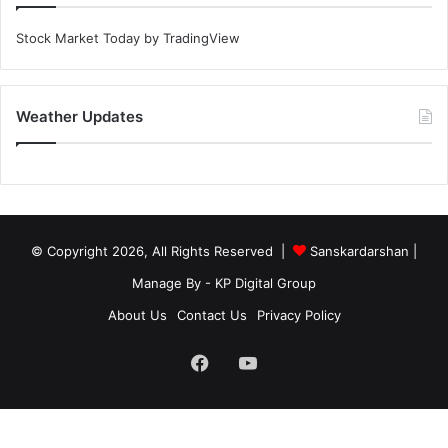
Stock Market Today
by TradingView
Weather Updates
© Copyright 2026, All Rights Reserved |
Sanskardarshan
|
Manage By - KP Digital Group
About Us
Contact Us
Privacy Policy
Facebook
YouTube