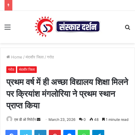
Menu
S
fo
Home
/
मंदसौर जिला
/
गरोठ
गरोठ
मंदसौर जिला
प्रथम वर्ष में ही अच्छा विद्यालय शिक्षा मिलने
पर क्रियांश मंगलोरिया ने प्रथम स्थान
प्राप्त किया
Send
एस डी ओ रिपोर्टर
March 23, 2026
0
48
1 minute read
an
Facebook
Twitter
LinkedIn
Pinterest
Messenger
WhatsApp
Telegram
email