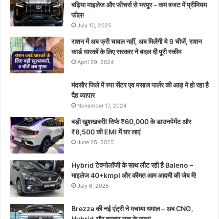
बढ़िया माइलेज और फीचर्स से भरपूर – कम बजट में प्रीमियम
फील!
July 10, 2025
राशन में अब फ्री चावल नहीं, अब मिलेंगी ये 9 चीजें, राशन
कार्ड धारकों के लिए सरकार ने बदल दी पूरी स्कीम
April 29, 2024
मंदसौर जिले में स्पा सेंटर एव मसाज पार्लर की आड़ मे हो रहा है
दैह व्यापार
November 17, 2024
बड़ी खुशखबरी! सिर्फ ₹60,000 के डाउनपेमेंट और
₹8,500 की EMI में घर लाएं
June 25, 2025
Hybrid टेक्नोलॉजी के साथ लौट रही है Baleno –
माइलेज 40+kmpl और कीमत आम आदमी की जेब में!
July 6, 2025
Brezza की नई एंट्री ने मचाया धमाल – अब CNG,
Hybrid और दमदार लुक के साथ!