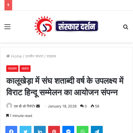
Menu
S
fo
Home
/
उज्जैन संभाग
/
रतलाम
रतलाम
जावरा
कालूखेड़ा में संघ शताब्दी वर्ष के उपलक्ष्य में
विराट हिन्दू सम्मेलन का आयोजन संपन्न
Send
एस डी ओ रिपोर्टर
January 18, 2026
0
58
an
1 minute read
email
Facebook
Twitter
LinkedIn
Pinterest
Messenger
WhatsApp
Telegram