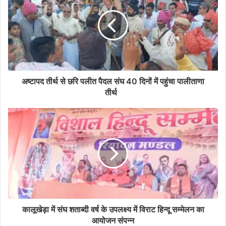
अष्टापद तीर्थ से छरि पलीत पैदल संघ 40 दिनों में पहुंचा पालीताणा
तीर्थ
कालूखेड़ा में संघ शताब्दी वर्ष के उपलक्ष्य में विराट हिन्दू सम्मेलन का
आयोजन संपन्न