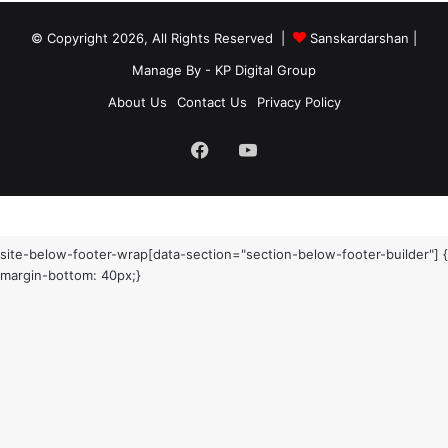
© Copyright 2026, All Rights Reserved |
Sanskardarshan
|
Manage By - KP Digital Group
About Us
Contact Us
Privacy Policy
Facebook
YouTube
site-below-footer-wrap[data-section="section-below-footer-builder"] {
margin-bottom: 40px;}