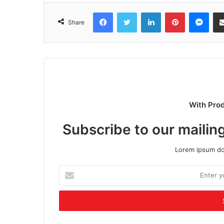
Facebook
Twitter
LinkedIn
Pinterest
Mes
Share
With Pro
Subscribe to our mailing
Lorem ipsum dol
Enter
your
Email
address