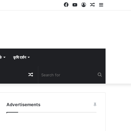
Facebook
YouTube
Log
Random
Sidebar
In
Article
्क
कृषि दर्शन
Random
Search
Article
for
Advertisements