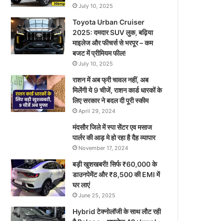
July 10, 2025
Toyota Urban Cruiser
2025: दमदार SUV लुक, बढ़िया
माइलेज और फीचर्स से भरपूर – कम
बजट में प्रीमियम फील!
July 10, 2025
राशन में अब फ्री चावल नहीं, अब
मिलेंगी ये 9 चीजें, राशन कार्ड धारकों के
लिए सरकार ने बदल दी पूरी स्कीम
April 29, 2024
मंदसौर जिले में स्पा सेंटर एव मसाज
पार्लर की आड़ मे हो रहा है दैह व्यापार
November 17, 2024
बड़ी खुशखबरी! सिर्फ ₹60,000 के
डाउनपेमेंट और ₹8,500 की EMI में
घर लाएं
June 25, 2025
Hybrid टेक्नोलॉजी के साथ लौट रही