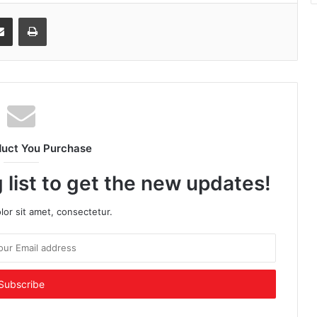
senger
Share via Email
Print
duct You Purchase
 list to get the new updates!
or sit amet, consectetur.