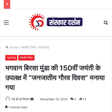
Menu
S
fo
Home
/
मंदसौर जिला
/
मल्हारगढ़
मल्हारगढ़
मंदसौर जिला
भगवान बिरसा मुंडा की 150वीं जयंती के
उपलक्ष में “जनजातीय गौरव दिवस” मनाया
गया
Send
एस डी ओ रिपोर्टर
November 16, 2025
0
12
an
1 minute read
email