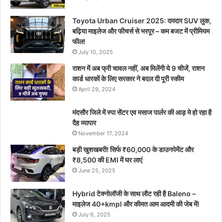
Toyota Urban Cruiser 2025: दमदार SUV लुक,
बढ़िया माइलेज और फीचर्स से भरपूर – कम बजट में प्रीमियम
फील!
July 10, 2025
राशन में अब फ्री चावल नहीं, अब मिलेंगी ये 9 चीजें, राशन
कार्ड धारकों के लिए सरकार ने बदल दी पूरी स्कीम
April 29, 2024
मंदसौर जिले में स्पा सेंटर एव मसाज पार्लर की आड़ मे हो रहा है
दैह व्यापार
November 17, 2024
बड़ी खुशखबरी! सिर्फ ₹60,000 के डाउनपेमेंट और
₹8,500 की EMI में घर लाएं
June 25, 2025
Hybrid टेक्नोलॉजी के साथ लौट रही है Baleno –
माइलेज 40+kmpl और कीमत आम आदमी की जेब में!
July 6, 2025