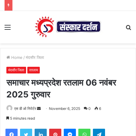
Menu
S
fo
Home
/
मंदसौर जिला
मंदसौर जिला
रतलाम
समाचार मध्यप्रदेश रतलाम 06 नवंबर
2025 गुरुवार
Send
एस डी ओ रिपोर्टर
November 6, 2025
0
6
an
5 minutes read
email
Facebook
Twitter
LinkedIn
Pinterest
Messenger
WhatsApp
Telegram