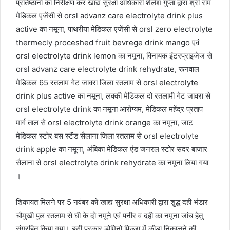
प्रतिष्ठानों का निरीक्षण कर खाद्य सुरक्षा अधिकारी शैलेश गुप्ता द्वारा श्री राम
मेडिकल एजेंसी से orsl advanz care electrolyte drink plus
active का नमूना, पाथरीया मेडिकल एजेंसी से orsl zero electrolyte
thermecly proceshed fruit bevrege drink mango एवं
orsl electrolyte drink lemon का नमूना, विनायक इंटरप्राइजेज से
orsl advanz care electrolyte drink rehydrate, रूनवाल
मेडिकल 65 रतलाम गेट जावरा जिला रतलाम से orsl electrolyte
drink plus active का नमूना, लक्की मेडिकल दो रतलामी गेट जावरा से
orsl electrolyte drink का नमूना आरोग्यम, मेडिकल महेंद्र प्रताप
मार्ग ताल से orsl electrolyte drink orange का नमूना, जाट
मेडिकल स्टोर बस स्टैंड सैलाना जिला रतलाम से orsl electrolyte
drink apple का नमूना, अंबिका मेडिकल एंड जनरल स्टोर सदर बाजार
सैलाना से orsl electrolyte drink rehydrate का नमूना लिया गया
।
शिकायत मिलने पर 5 नवंबर को खाद्य सुरक्षा अधिकारी द्वारा शुद्ध दही भंडार
चौमुखी पुल रतलाम से घी के दो नमूने एवं पनीर व दही का नमूना जांच हेतु
संग्रहित किया गया। इसी प्रकार डोमिनो पिज़्ज़ा में कीड़ा निकालने की